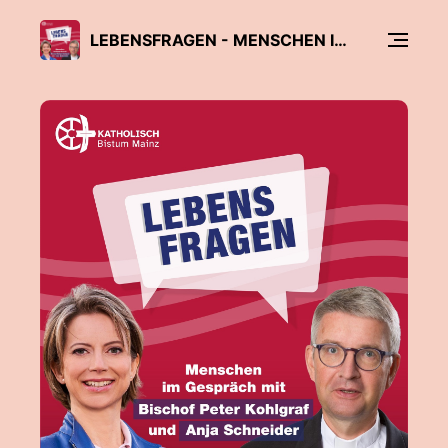
LEBENSFRAGEN - MENSCHEN IM GESPRÄCH MIT BISCHOF PETER KOHLGRAF UND ANJA SCHNEIDER