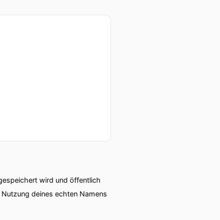
, auch neue
Motorrad vorfährt, dann
speichert wird und öffentlich
das ist mir schon
ie Nutzung deines echten Namens