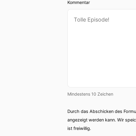
Kommentar
00:01:21: Den Führerschein
00:01:24: jetzt können Sie 
00:01:28: Vielleicht also.
00:01:30: Ich fühle mich 
Freundschaften zu schließ
00:01:35: Denn die Biker-
ist man per Du.
Mindestens 10 Zeichen
00:01:42: Man weiß sofort
Durch das Abschicken des Formul
00:01:46: Man unterhält s
angezeigt werden kann. Wir spei
vorgekommen dass dann s
ist freiwillig.