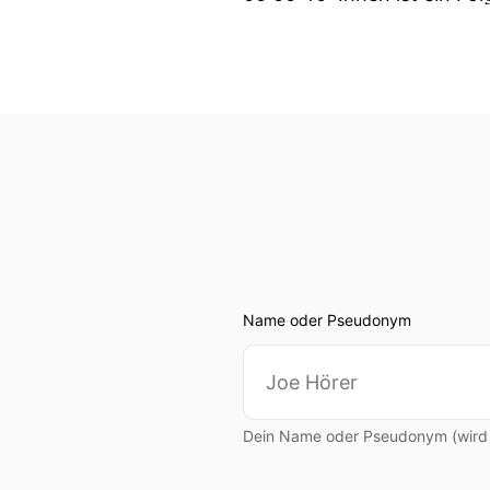
00:00:44: Warum fahren s
00:00:46: Weil es einfach to
00:00:47: Das hat eine ga
00:00:53: Es gibt nicht so
00:00:57: setzen Sie dami
00:00:59: Ich bin auch als
Name oder Pseudonym
00:01:05: Mein Regens hatt
00:01:09: Dann wirst du vi
Dein Name oder Pseudonym (wird ö
00:01:12: ein Spruch den i
diese Menschlichkeit nicht