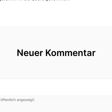
ie im Motorrad?
ll ist.
nz besondere Energie und ich mag diese Energie.
 oft bei Priestern- und Theologieprofessoren.
Neuer Kommentar
t ganz bewusst den Akzent.
 Priester einen Mensch mit ganz weltlichen Interessen
e früher mal gesagt, Jean du bist zuerst Mensch dann
elleicht eines Tages Priester werden.
ffentlich angezeigt)
ch sehr gerne mag der mir sehr oft in schwierigen Zei
 zu vergessen.