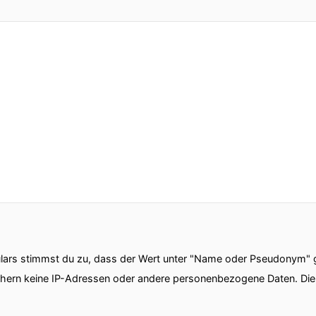
 habe ich allerdings erst vor zwölf Jahren gemacht.
mich fragen ob das in der Mitlife Crisis war?
schon sehr wohl dabei und außerdem gelingt es mir so
en.
Community ist sehr offen und wenn man bis mit dem 
 wie man den anderen anspricht.
ars stimmst du zu, dass der Wert unter "Name oder Pseudonym" ge
ich über Motorräder aber dann auch übers Leben und 
chern keine IP-Adressen oder andere personenbezogene Daten. D
ehr persönliche Gespräche kommen.