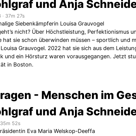
ohlgraf und Anja Schneid
3
‧
37m 27s
malige Siebenkämpferin Louisa Grauvogel
eht’s nicht? Über Höchstleistung, Perfektionismus u
hat sie schon überwinden müssen – sportlich und m
Louisa Grauvogel. 2022 hat sie sich aus dem Leistun
k und ein Hörsturz waren vorausgegangen. Jetzt stud
ät in Boston.
ragen - Menschen im Ges
ohlgraf und Anja Schneide
35m 52s
präsidentin Eva Maria Welskop-Deeffa