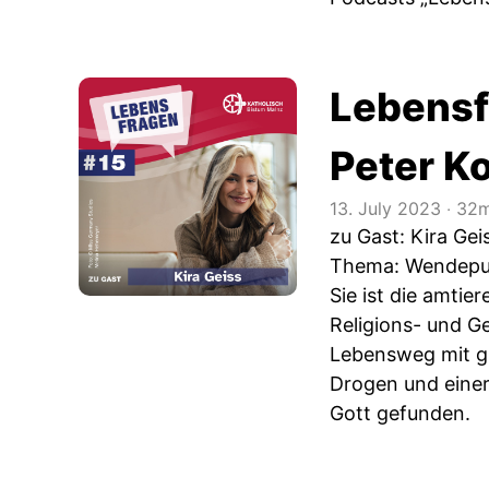
Lebensf
Peter K
13. July 2023
‧
32m
zu Gast: Kira Gei
Thema: Wendepun
Sie ist die amti
Religions- und G
Lebensweg mit gr
Drogen und eine
Gott gefunden.