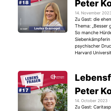
Peter K
14. November 202
Zu Gast: die ehe
Thema: „Besser g
So manche Hürde 
Siebenkämpferin 
psychischer Druc
Harvard Universit
Lebensf
Peter K
14. October 2023
‧
Zu Gast: Caritas