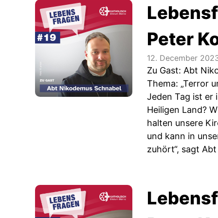
Lebensf
Peter K
12. December 202
Zu Gast: Abt Ni
Thema: „Terror u
Jeden Tag ist er 
Heiligen Land? W
halten unsere Ki
und kann in unse
zuhört“, sagt Ab
Lebensf