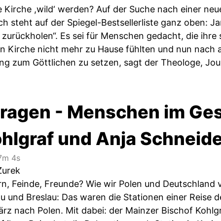
Kirche ,wild‘ werden? Auf der Suche nach einer neuen
ch steht auf der Spiegel-Bestsellerliste ganz oben: J
t zurückholen“. Es sei für Menschen gedacht, die ihre s
llen Kirche nicht mehr zu Hause fühlten und nun nac
ng zum Göttlichen zu setzen, sagt der Theologe, Jou
ragen - Menschen im Ges
ohlgraf und Anja Schneid
7m 4s
Żurek
, Feinde, Freunde? Wie wir Polen und Deutschland 
u und Breslau: Das waren die Stationen einer Reise
ärz nach Polen. Mit dabei: der Mainzer Bischof Kohlg