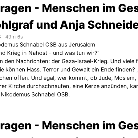
ragen - Menschen im Ges
ohlgraf und Anja Schneid
3
‧
49m 6s
kodemus Schnabel OSB aus Jerusalem
nd Krieg in Nahost - und was tun wir?“
in den Nachrichten: der Gaza-Israel-Krieg. Und viele
ie können Hass, Terror und Gewalt ein Ende finden? „
rchen offen. Und egal, wer kommt, ob Jude, Moslem, C
rer Kirche durchschnaufen, eine Kerze anzünden, ka
t Nikodemus Schnabel OSB.
ragen - Menschen im Ges