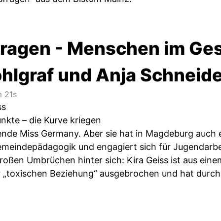
ragen - Menschen im Ges
ohlgraf und Anja Schneid
 21s
ss
kte – die Kurve kriegen
erende Miss Germany. Aber sie hat in Magdeburg auch
emeindepädagogik und engagiert sich für Jugendarbeit
oßen Umbrüchen hinter sich: Kira Geiss ist aus eine
r „toxischen Beziehung“ ausgebrochen und hat durc