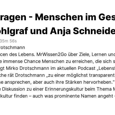
ragen - Menschen im Ges
ohlgraf und Anja Schneid
35m 56s
Drotschmann
cen des Lebens. MrWissen2Go über Ziele, Lernen u
ne immense Chance Menschen zu erreichen, die sich son
sagt Mirko Drotschmann im aktuellen Podcast „Lebens
rche rät Drotschmann „zu einer möglichst transparen
e ansprechen, aber auch ihre Stärken hervorheben.“ B
te Diskussion zu einer Erinnerungskultur beim Thema
ultur finden – auch was prominente Namen angeht – 