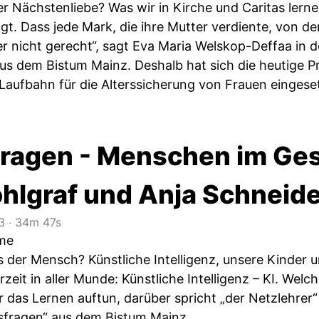
er Nächstenliebe? Was wir in Kirche und Caritas lern
ägt. Dass jede Mark, die ihre Mutter verdiente, von
r nicht gerecht“, sagt Eva Maria Welskop-Deffaa in d
us dem Bistum Mainz. Deshalb hat sich die heutige P
 Laufbahn für die Alterssicherung von Frauen eingese
ragen - Menschen im Ges
ohlgraf und Anja Schneid
3
‧
34m 47s
ume
s der Mensch? Künstliche Intelligenz, unsere Kinder 
zeit in aller Munde: Künstliche Intelligenz – KI. Wel
r das Lernen auftun, darüber spricht „der Netzlehrer
sfragen“ aus dem Bistum Mainz.